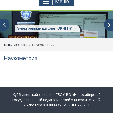
т
Меню
ь
:
Электронный каталог КФ НГПУ
БИБЛИОТЕКА
>
Наукометрия
Наукометрия
Куйбышевский филиал ФГБОУ ВО «Новосибирский
государственный педагогический университет» ©
Библиотека КФ ФГБОУ ВО «НГПУ», 2019