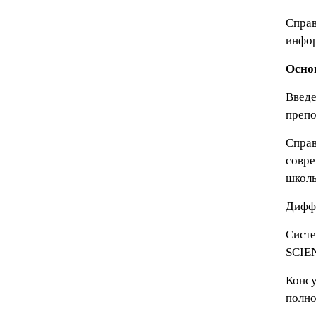
Справ
инфор
Осно
Введе
препо
Справ
совре
школ
Дифф
Систе
SCIEN
Консу
полно