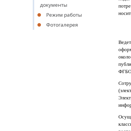
документы
потре
носит
Режим работы
Фотогалерея
Ведет
оформ
около
публи
ФГБО
Сотру
(элек
Элект
инфор
Осуще
класс