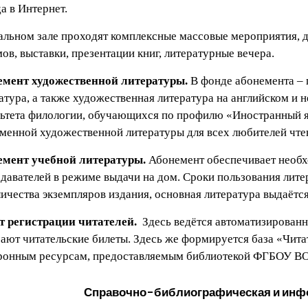
а в Интернет.
альном зале проходят комплексные массовые мероприятия, 
ов, выставки, презентации книг, литературные вечера.
емент художественной литературы.
В фонде абонемента – 
атура, а также художественная литература на английском и 
ьтета филологии, обучающихся по профилю «Иностранный яз
менной художественной литературы для всех любителей чте
емент учебной литературы.
Абонемент обеспечивает необх
давателей в режиме выдачи на дом. Сроки пользования лит
личества экземпляров издания, основная литература выдаётся
т регистрации читателей.
Здесь ведётся автоматизированн
ают читательские билеты. Здесь же формируется база «Чита
ронным ресурсам, предоставляемым библиотекой ФГБОУ В
Справочно-библиографическая и инф