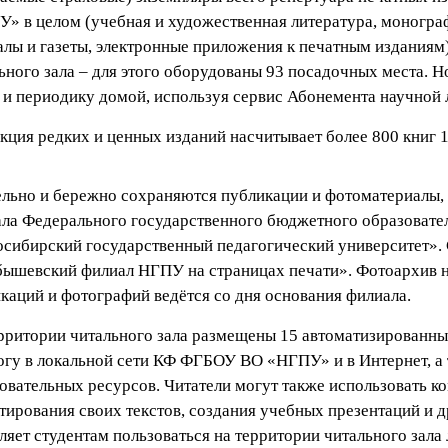
» в целом (учебная и художественная литература, монограф
лы и газеты, электронные приложения к печатным изданиям
ьного зала – для этого оборудованы 93 посадочных места. 
 и периодику домой, используя сервис Абонемента научной 
кция редких и ценных изданий насчитывает более 800 книг 19
льно и бережно сохраняются публикации и фотоматериалы
ла Федерального государственного бюджетного образовате
сибирский государственный педагогический университет»
ышевский филиал НГПУ на страницах печати». Фотоархив н
каций и фотографий ведётся со дня основания филиала.
рритории читального зала размещены 15 автоматизированны
огу в локальной сети КФ ФГБОУ ВО «НГПУ» и в Интернет, а
овательных ресурсов. Читатели могут также использовать к
тирования своих текстов, создания учебных презентаций и 
ляет студентам пользоваться на территории читального зал