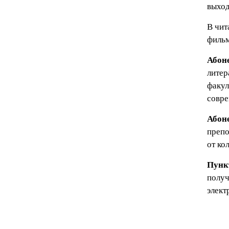
выход
В чит
фильм
Абон
литер
факул
совре
Абон
препо
от ко
Пунк
получ
элект