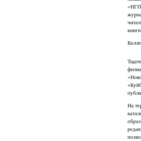
«НГПУ
журна
читал
книги
Колле
Тщате
филиа
«Ново
«Куйб
публи
На те
катал
образ
редак
позво