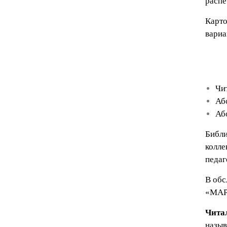
распе
Карто
вариа
Чи
Аб
Аб
Библи
колле
педаг
В обс
«МАРК
Чита
назыв