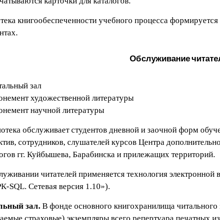
чатываются карточки для каталогов.
тека книгообеспеченности учебного процесса формируется 
нтах.
Обслуживание читате
тальный зал
онемент художественной литературы
онемент научной литературы
отека обслуживает студентов дневной и заочной форм обуч
ктив, сотрудников, слушателей курсов Центра дополнител
огов гг. Куйбышева, Барабинска и прилежащих территорий.
луживании читателей применяется технология электронной
-SQL. Сетевая версия 1.10»).
льный зал.
В фонде основного книгохранилища читального 
аемые страховые) экземпляры всего репертуара печатных 