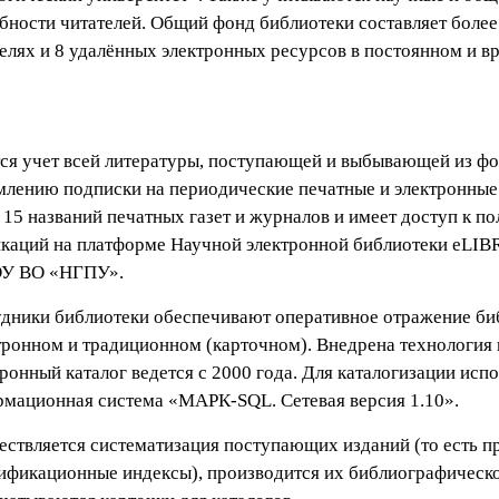
бности читателей. Общий фонд библиотеки составляет более
елях и 8 удалённых электронных ресурсов в постоянном и в
ся учет всей литературы, поступающей и выбывающей из фо
лению подписки на периодические печатные и электронные 
 15 названий печатных газет и журналов и имеет доступ к п
каций на платформе Научной электронной библиотеки eLIBR
У ВО «НГПУ».
дники библиотеки обеспечивают оперативное отражение биб
тронном и традиционном (карточном). Внедрена технология
ронный каталог ведется с 2000 года. Для каталогизации исп
мационная система «МАРК-SQL. Сетевая версия 1.10».
ствляется систематизация поступающих изданий (то есть п
ификационные индексы), производится их библиографическо