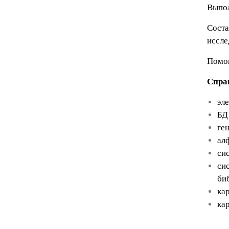
Выпол
Соста
иссле
Помощ
Спра
эл
БД
ге
алф
си
си
биб
ка
ка