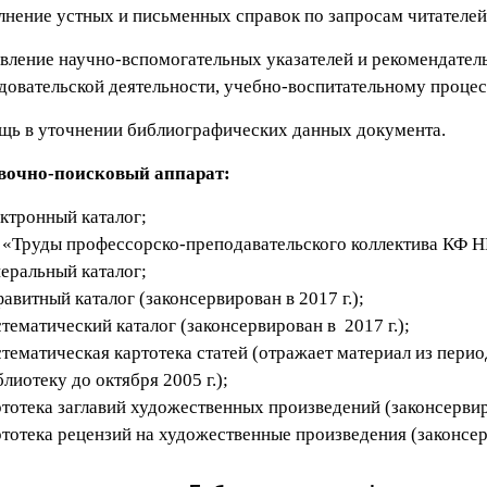
нение устных и письменных справок по запросам читателей
вление научно-вспомогательных указателей и рекомендател
довательской деятельности, учебно-воспитательному процес
ь в уточнении библиографических данных документа.
вочно-поисковый аппарат:
ектронный каталог;
 «Труды профессорско-преподавательского коллектива КФ 
неральный каталог;
авитный каталог (законсервирован в 2017 г.);
стематический каталог (законсервирован в 2017 г.);
стематическая картотека статей (отражает материал из пери
лиотеку до октября 2005 г.);
ртотека заглавий художественных произведений (законсервиро
ртотека рецензий на художественные произведения (законсерв