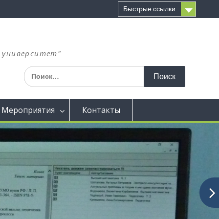
Быстрые ссылки
й университет"
И
с
к
а
Мероприятия
Контакты
т
ь
: